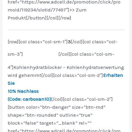
href=“https://www.adcell.de/promotion/click/pro
moId/119234/slotId/77497″]>> Zum
Produkt[/button]
[/col][/row]
[row][col class=“col-sm-1″]
3
[/col][col class=“col-
sm-3″]
[/col][col class=“col-sm-
4″]Kohlenhydratblocker – Kohlenhydratverwertung
wird gehemmt[/col][col class=“col-sm-2″]
Erhalten
Sie
10% Nachlass
(Code: carboxan10)
[/col][col class=“col-sm-2″]
[button color=“btn-danger“ size=“btn-md“
shape=“btn-rounded“ outline=“true“
block=“false“ target=“_blank“ rel=““
href=“https://www.adcell.de/promotion/click/pro