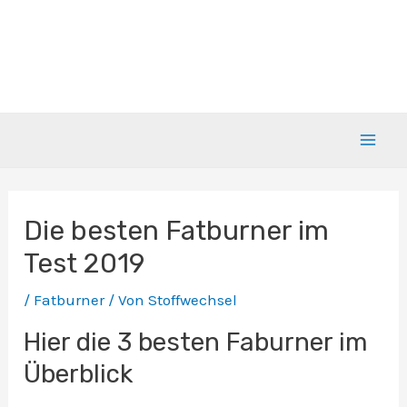
Zum
Inhalt
springen
Mai
Men
Die besten Fatburner im
Test 2019
/
Fatburner
/ Von
Stoffwechsel
Hier die 3 besten Faburner im
Überblick