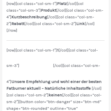
[row][col class=“col-sm-1″]
Platz
[/col][col
class=“col-sm-3″]
Produkt
[/col][col class=“col-sm-
4″]
Kurzbeschreibung
[/col][col class=“col-sm-
2″]
Rabatt
[/col][col class=“col-sm-2″]
Link
[/col]
[/row]
[row][col class=“col-sm-1″]
1
[/col][col class=“col-
sm-3″]
[/col][col class=“col-sm-
4″]
Unsere Empfehlung und wohl einer der besten
Fatburner aktuell – Natürliche Inhaltsstoffe
[/col]
[col class=“col-sm-2″]
keinen
[/col][col class=“col-
sm-2″]
[button color=“btn-danger“ size=“btn-md“
shape=“btn-rounded“ outline=“true“