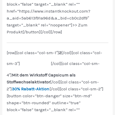
block=“false“ target=“_blank“ rel=““
href=“https://www.instantknockout.com?
a_aid=5ab613f91a96d&a_bid=cb0c2df9″
target=“_blank“ rel=“noopener“]>> Zum
Produkt[/button]
[/col][/row]
[row][col class=“col-sm-1″]
2
[/col][col class=“col-
sm-3″]
[/col][col class=“col-sm-
4″]
Mit dem Wirkstoff Capsicum als
Stoffwechselaktivator
[/col][col class=“col-sm-
2″]
30% Rabatt-Aktion
[/col][col class=“col-sm-2″]
[button color=“btn-danger“ size=“btn-md“
shape=“btn-rounded“ outline=“true“
block=“false“ target=“_blank“ rel=““