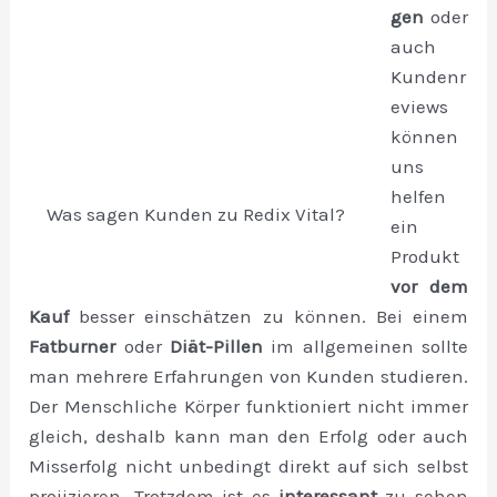
gen
oder
auch
Kundenr
eviews
können
uns
helfen
Was sagen Kunden zu Redix Vital?
ein
Produkt
vor dem
Kauf
besser einschätzen zu können. Bei einem
Fatburner
oder
Diät-Pillen
im allgemeinen sollte
man mehrere Erfahrungen von Kunden studieren.
Der Menschliche Körper funktioniert nicht immer
gleich, deshalb kann man den Erfolg oder auch
Misserfolg nicht unbedingt direkt auf sich selbst
projizieren. Trotzdem ist es
interessant
zu sehen