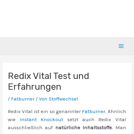
Zum
Inhalt
springen
Mai
Men
Redix Vital Test und
Erfahrungen
/
Fatburner
/ Von
Stoffwechsel
Redix Vital ist ein so genannter
Fatburner
. Ähnlich
wie
Instant Knockout
setzt auch Redix Vital
ausschließlich auf
natürliche Inhaltsstoffe
. Man