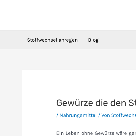
Zum
Inhalt
springen
Stoffwechsel anregen
Blog
Gewürze die den S
/
Nahrungsmittel
/ Von
Stoffwech
Ein Leben ohne Gewürze wäre ga