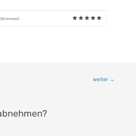
Stimmen)
weiter
→
m abnehmen?