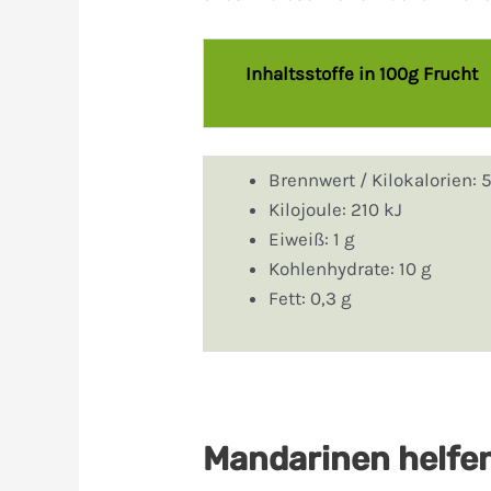
Inhaltsstoffe in 100g Frucht
Brennwert / Kilokalorien: 
Kilojoule: 210 kJ
Eiweiß: 1 g
Kohlenhydrate: 10 g
Fett: 0,3 g
Mandarinen helfen