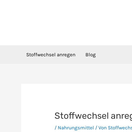
Zum
Inhalt
springen
Stoffwechsel anregen
Blog
Stoffwechsel anre
/
Nahrungsmittel
/ Von
Stoffwech